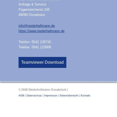
Anfrage & Service
Pagenstecherstr.155
49090
Osnabrück
info
@
niederhellmann.de
https://www.niederhellmann.de
Telefon:
0541 128716
Telefax:
0541 123008
Teamviewer Download
© 2026 Niederhellmann Osnabrück |
|
|
|
|
AGB
Datenschutz
Impressum
Seitenübersicht
Kontakt